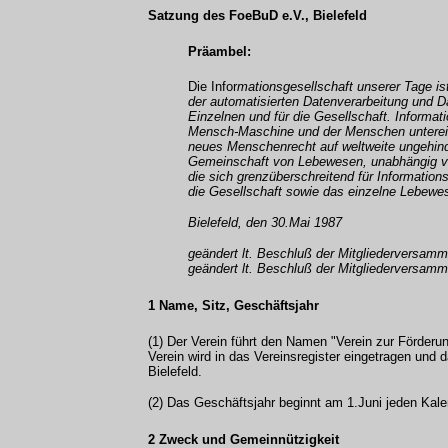
Satzung des FoeBuD e.V., Bielefeld
Präambel:
Die Infor
mationsgesellschaft unserer Tage i
der automatisierten Datenverarbeitung und 
Einzelnen und für die Gesellschaft. Informa
Mensch-Maschine und der Menschen untereina
neues Menschenrecht auf weltweite ungehind
Gemeinschaft von Lebewesen, unabhängig von
die sich grenzüberschreitend für Information
die Gesellschaft sowie das einzelne Lebewe
Bielefeld, den 30.Mai 1987
geändert lt. Beschluß der Mitgliederversam
geändert lt. Beschluß der Mitgliederversam
1 Name, Sitz, Geschäftsjahr
(1) Der Verein führt den Namen "Verein zur Förder
Verein wird in das Vereinsregister eingetragen und 
Bielefeld.
(2) Das Geschäftsjahr beginnt am 1.Juni jeden Kale
2 Zweck und Gemeinnützigkeit