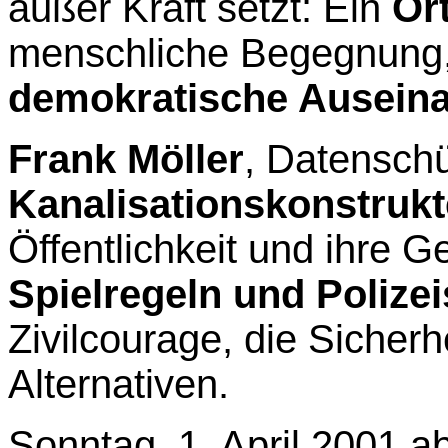
außer Kraft setzt: Ein
Or
menschliche Begegnung,
demokratische Ausein
Frank Möller
, Datenschü
Kanalisationskonstrukt
Öffentlichkeit und ihre G
Spielregeln und Polizei
Zivilcourage, die Sicher
Alternativen
.
Sonntag, 1. April 2001 