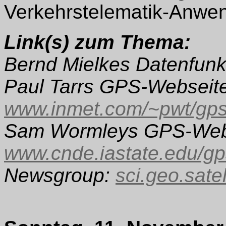
Verkehrstelematik-Anwe
Link(s) zum Thema:
Bernd Mielkes Datenfunk
Paul Tarrs GPS-Webseit
www.inmet.com/~pwt/gp
Sam Wormleys GPS-Web
www.cnde.iastate.edu/gp
Newsgroup:
sci.geo.satel