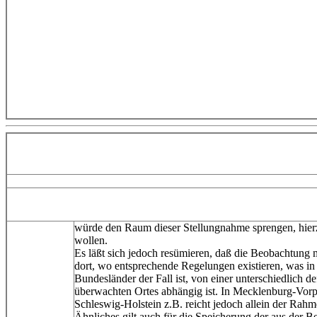
würde den Raum dieser Stellungnahme sprengen, hierz
wollen.
Es läßt sich jedoch resümieren, daß die Beobachtung mi
dort, wo entsprechende Regelungen existieren, was in
Bundesländer der Fall ist, von einer unterschiedlich de
überwachten Ortes abhängig ist. In Mecklenburg-Vo
Schleswig-Holstein z.B. reicht jedoch allein der Rah
Ähnliches gilt auch für die Speicherung der aus der