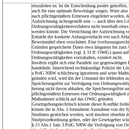
einzuleiten ist. Ist die Entscheidung positiv getroff
auch für eine optimale Beweislage sorgen. Wäre also
nach pflichtgemäßem Ermessen eingeleitet worden, da
Aufzeichnung sichergestellt sein — auch über den Lö
Ordnungswidrigkeitenverfahren nicht innerhalb eine
werden könnte. Die Vernichtung der Aufzeichnung ver
Entsteht der konkrete Anfangsverdacht erst nach Ablau
Beweismittel eben verschüttet. Eine (verfassungsrecht
Gründen gespeicherte Daten etwa längstens bis zum Ab
Ordnungswidrigkeiten (vgl. § 31 ff. OWiG) quasi auf 
Ordnungswidrigkeiten vorzuhalten, existiert nicht.
Insofern ergibt sich eine Parallele zur gegenwärtigen
handelnde, hinreichend rechtskundige Polizist die L
a PolG NRW schlichtweg ignorieren und seine Maßna
gründen wird, wird ihn der Umstand der fehlenden 
Speicherungsfrist zur Verfolgung von Ordnungswidri
lierung nicht davon abhalten, die Speicherungsfrist u
pflichtgemäßem Ermessen eine Ordnungswidrigkeit zu 
Maßnahmen schlicht auf das OWiG gründen.
Gesetzgebungstechriisch könnte dieser Konflikt freili
könnte die in Abs. 1 formulierte Ausnahme von der Sp
Straftaten gestrichen werden, weil insofern ohnehin d
Strafprozeßordnung gelten, oder der Gesetzgeber wür
§ 15 Abs.1 Satz 3 PolG NRW die Verfolgung von Ord