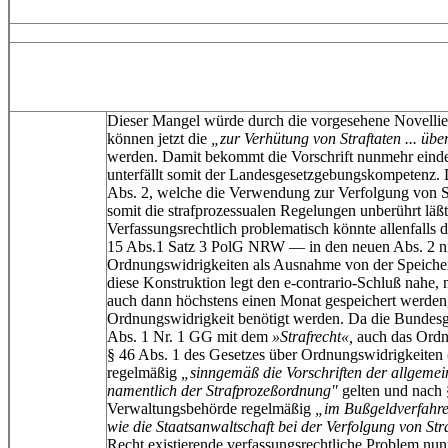
Dieser Mangel würde durch die vorgesehene Novellier
können jetzt die
„zur Verhütung von Straftaten ... übe
werden. Damit bekommt die Vorschrift nunmehr einde
unterfällt somit der Landesgesetzgebungskompetenz. Da
Abs. 2, welche die Verwendung zur Verfolgung von Str
somit die strafprozessualen Regelungen unberührt läßt
Verfassungsrechtlich problematisch könnte allenfalls
15 Abs.1 Satz 3 PolG NRW — in den neuen Abs. 2 ni
Ordnungswidrigkeiten als Ausnahme von der Speiche
diese Konstruktion legt den e-contrario-Schluß nahe, 
auch dann höchstens einen Monat gespeichert werden,
Ordnungswidrigkeit benötigt werden. Da die Bundes
Abs. 1 Nr. 1 GG mit dem
»Strafrecht«,
auch das Ordn
§ 46 Abs. 1 des Gesetzes über Ordnungswidrigkeiten
regelmäßig
„sinngemäß die Vorschriften der allgemei
namentlich der Strafprozeßordnung"
gelten und nach
Verwaltungsbehörde regelmäßig
„im Bußgeldverfahre
wie die Staatsanwaltschaft bei der Verfolgung von Stra
Recht existierende verfassungsrechtliche Problem nu