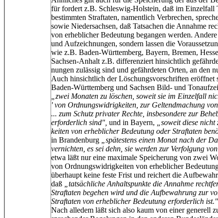
für fordert z.B. Schleswig-Holstein, daß im Einzelfal
bestimmten Straftaten, namentlich Verbrechen, spre
sowie Niedersachsen, daß Tatsachen die Annahme rechtf
von erheblicher Bedeutung begangen werden. Andere 
und Aufzeichnungen, sondern lassen die Voraussetzun
wie z.B. Baden-Württemberg, Bayern, Bremen, Hessen
Sachsen-Anhalt z.B. differenziert hinsichtlich gefährd
nungen zulässig sind und gefährdeten Orten, an den n
Auch hinsichtlich der Löschungsvorschriften eröffnet s
Baden-Württemberg und Sachsen Bild- und Tonaufzeic
„zwei Monaten zu löschen, soweit sie im Einzelfall nic
' von Ordnungswidrigkeiten, zur Geltendmachung von 
... zum Schutz privater Rechte, insbesondere zur Beh
erforderlich sind",
und in Bayern,
„soweit diese nicht
keiten von erheblicher Bedeutung oder Straftaten benö
in Brandenburg
„spätestens einen Monat nach der Da
vernichten, es sei dehn, sie werden zur Verfolgung von 
etwa läßt nur eine maximale Speicherung von zwei W
von Ordnungswidrigkeiten von erheblicher Bedeutung 
überhaupt keine feste Frist und reichert die Aufbewah
daß
„tatsächliche Anhaltspunkte die Annahme rechtfer
Straftaten begehen wird und die Aufbewahrung zur 
Straftaten von erheblicher Bedeutung erforderlich ist."
Nach alledem läßt sich also kaum von einer generell 