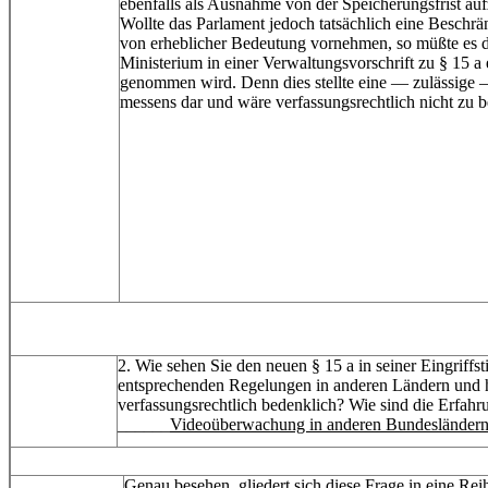
ebenfalls als Ausnahme von der Speicherungsfrist a
Wollte das Parlament jedoch tatsächlich eine Besch
von erheblicher Bedeutung vornehmen, so müßte es 
Ministerium in einer Verwaltungsvorschrift zu § 15 a
genommen wird. Denn dies stellte eine — zulässige
messens dar und wäre verfassungsrechtlich nicht zu 
2. Wie sehen Sie den neuen § 15 a in seiner Eingriffs
entsprechenden Regelungen in anderen Ländern und ha
verfassungsrechtlich bedenklich? Wie sind die Erfahr
______
Videoüberwachung in anderen Bundesländer
Genau besehen, gliedert sich diese Frage in eine Reih