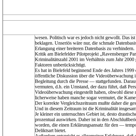
wesen. Politisch war es jedoch nicht gewollt. Das ist 
beklagen. Unseriös wäre nur, die schmale Datenbasis 
Erlangung einer breiteren Datenbasis zu verhindern.
Kritik am Bielefelder Pilotprojekt „Ravensberger Par
Kriminalitätszahl 2001 im Verhältnis zum Jahr 2000 
Faktoren unberücksichtigt.
Es hat in Bielefeld beginnend Ende des Jahres 1999
öffentliche Diskussion über die Videoüberwachung 
Begleitung durch die Presse — stattgefunden. Daraus
vermuten, d.h. ein Umstand, der dazu führt, daß Pers
Videoüberwachung eingestellt haben, obwohl diese n
licherweise haben manche sogar vermutet, die Kameras
Der korrekte Vergleichszeitraum mußte daher die g
Und in diesem Zeitraum ist die Kriminalität insgesa
Je kleiner ein untersuchtes Gebiet ist, desto drastisc
prozentual auswirken. Daher ist in den Abschlußb
worden, die einen Erklärungsansatz für den — temp
Deliktsart bietet.
Außerdem entspricht es allgemeiner Erfahrung, daß s