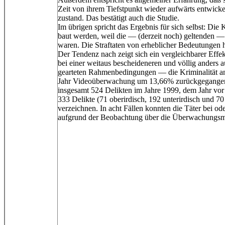
Zeit von ihrem Tiefstpunkt wieder aufwärts entwicke
zustand. Das bestätigt auch die Studie.
Im übrigen spricht das Ergebnis für sich selbst: Di
baut werden, weil die — (derzeit noch) geltenden —
waren. Die Straftaten von erheblicher Bedeutungen ha
Der Tendenz nach zeigt sich ein vergleichbarer Effe
bei einer weitaus bescheideneren und völlig anders 
gearteten Rahmenbedingungen — die Kriminalität an
Jahr Videoüberwachung um 13,66% zurückgegangen.
insgesamt 524 Delikten im Jahre 1999, dem Jahr vo
333 Delikte (71 oberirdisch, 192 unterirdisch und 70
verzeichnen. In acht Fällen konnten die Täter bei od
aufgrund der Beobachtung über die Überwachungsm