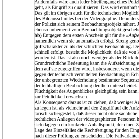
Andernfalls wäre auch jeder Streifengang eines Poli
geht, als Eingriff zu qualifizieren. Das wird ernstha
Das gilt im übrigen auch für die technischen Möglic
des Bildausschnittes bei der Videographie. Denn derse
der Polizist sich seinem Beobachtungsobjekt nähert. 
ebenso unbemerkt vom Beobachtungsobjekt geschehe
bb)
Entgegen dem ersten Anschein gilt für die
»Aufz
namentlich wenn sie automatisch erfolgt. Streng ge
griffscharakter zu als der schlichten Beobachtung. 
schinell erfolgt, besteht die Möglichkeit, daß sie vo
worden ist. Das ist also noch weniger als der Blick de
Grundrechtliche Bedeutung kann die Aufzeichnung 
dem auf sie zugegriffen wird, insbesondere, wenn dies
gegen der technisch vermittelten Beobachtung in Ech
der unbegrenzten Wiederholung bestimmter Sequenzen,
der leibhaftigen Beobachtung deutlich unterscheidet.
Flüchtigkeit des Augenblickes gleichgültig sein kann
zur Peinlichkeit erwachsen.
Als Konsequenz daraus ist zu ziehen, daß weniger A
zu legen ist, als vielmehr auf den Zugriff auf die Auf
torisch sichergestellt, daß dieser nicht ohne sachlich
rechtlichen Anliegen der videographierten Personen 
sich dagegen ein konkreter Anhaltspunkt, der einen Zu
Lage des Einzelfalles die Rechtfertigung für den Ein
nach dieser Prüfung zu entscheiden. Die Fallvarianten