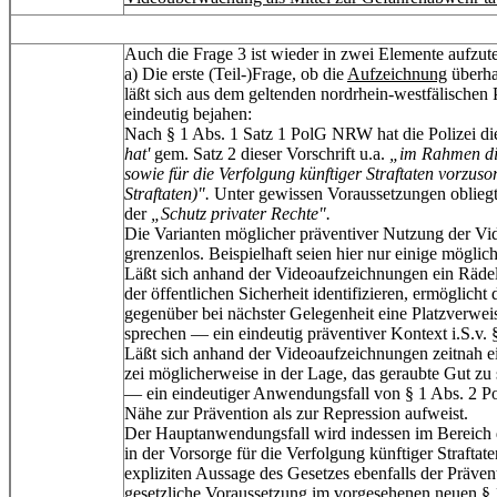
Auch die Frage 3 ist wieder in zwei Elemente aufzute
a) Die erste (Teil-)Frage, ob die
Aufzeichnung
überha
läßt sich aus dem geltenden nordrhein-westfälischen
eindeutig bejahen:
Nach § 1 Abs. 1 Satz 1 PolG NRW hat die Polizei d
hat'
gem. Satz 2 dieser Vorschrift u.a.
„im Rahmen die
sowie für die Verfolgung künftiger Straftaten vorz
Straftaten)".
Unter gewissen Voraussetzungen obliegt 
der
„Schutz privater Rechte".
Die Varianten möglicher präventiver Nutzung der Vid
grenzenlos. Beispielhaft seien hier nur einige mögli
Läßt sich anhand der Videoaufzeichnungen ein Rädels
der öffentlichen Sicherheit identifizieren, ermöglicht
gegenüber bei nächster Gelegenheit eine Platzverw
sprechen — ein eindeutig präventiver Kontext i.S.v.
Läßt sich anhand der Videoaufzeichnungen zeitnah ein 
zei möglicherweise in der Lage, das geraubte Gut z
— ein eindeutiger Anwendungsfall von § 1 Abs. 2 Po
Nähe zur Prävention als zur Repression aufweist.
Der Hauptanwendungsfall wird indessen im Bereich 
in der Vorsorge für die Verfolgung künftiger Strafta
expliziten Aussage des Gesetzes ebenfalls der Präven
gesetzliche Voraussetzung im vorgesehenen neuen § 15