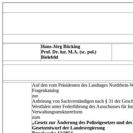
Hans-Jörg Bücking
Prof. Dr. iur, M.A. (sc. pol.)
Bielefeld
Auf den vom Präsidenten des Landtages Nordrhein-We
Fragenkatalog
zur
Anhörung von Sachverständigen nach § 31 der Gesch
Westfalen unter Federführung des Ausschusses für I
Verwaltungsstrukturreform
zum
„Gesetz zur Änderung des Polizeigesetzes und d
Gesetzentwurf der Landesregierung