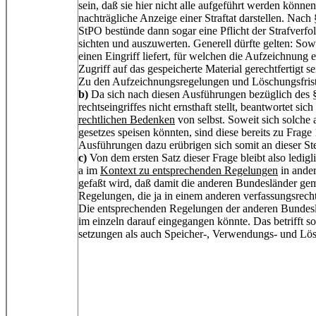
sein, daß sie hier nicht alle aufgeführt werden können.
nachträgliche Anzeige einer Straftat darstellen. Nac
StPO bestünde dann sogar eine Pflicht der Strafverf
sichten und auszuwerten. Generell dürfte gelten: Sow
einen Eingriff liefert, für welchen die Aufzeichnung e
Zugriff auf das gespeicherte Material gerechtfertigt se
Zu den Aufzeichnungsregelungen und Löschungsfriste
b)
Da sich nach diesen Ausführungen bezüglich des §
rechtseingriffes nicht ernsthaft stellt, beantwortet si
rechtlichen Bedenken
von selbst. Soweit sich solch
gesetzes speisen könnten, sind diese bereits zu Frage
Ausführungen dazu erübrigen sich somit an dieser Ste
c)
Von dem ersten Satz dieser Frage bleibt also ledigl
a im
Kontext zu entsprechenden Regelungen
in ander
gefaßt wird, daß damit die anderen Bundesländer gem
Regelungen, die ja in einem anderen verfassungsrec
Die entsprechenden Regelungen der anderen Bundeslä
im einzeln darauf eingegangen könnte. Das betrifft s
setzungen als auch Speicher-, Verwendungs- und Lös