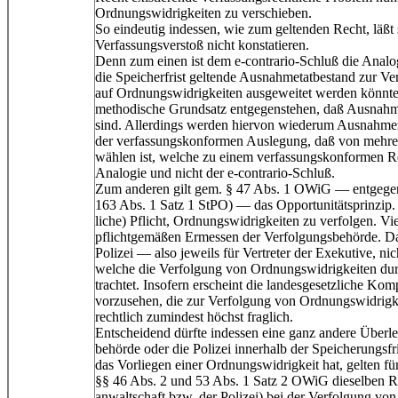
Ordnungswidrigkeiten zu verschieben.
So eindeutig indessen, wie zum geltenden Recht, läßt s
Verfassungsverstoß nicht konstatieren.
Denn zum einen ist dem e-contrario-Schluß die Analogi
die Speicherfrist geltende Ausnahmetatbestand zur Ve
auf Ordnungswidrigkeiten ausgeweitet werden könnte
methodische Grundsatz entgegenstehen, daß Ausnahme
sind. Allerdings werden hiervon wiederum Ausnahmen 
der verfassungskonformen Auslegung, daß von mehre
wählen ist, welche zu einem verfassungskonformen Re
Analogie und nicht der e-contrario-Schluß.
Zum anderen gilt gem. § 47 Abs. 1 OWiG — entgegen
163 Abs. 1 Satz 1 StPO) — das Opportunitätsprinzip. 
liche) Pflicht, Ordnungswidrigkeiten zu verfolgen. Vi
pflichtgemäßen Ermessen der Verfolgungsbehörde. Da
Polizei — also jeweils für Vertreter der Exekutive, nic
welche die Verfolgung von Ordnungswidrigkeiten dur
trachtet. Insofern erscheint die landesgesetzliche Ko
vorzusehen, die zur Verfolgung von Ordnungswidrigke
rechtlich zumindest höchst fraglich.
Entscheidend dürfte indessen eine ganz andere Überle
behörde oder die Polizei innerhalb der Speicherungsfr
das Vorliegen einer Ordnungswidrigkeit hat, gelten 
§§ 46 Abs. 2 und 53 Abs. 1 Satz 2 OWiG dieselben Rec
anwaltschaft bzw. der Polizei) bei der Verfolgung von