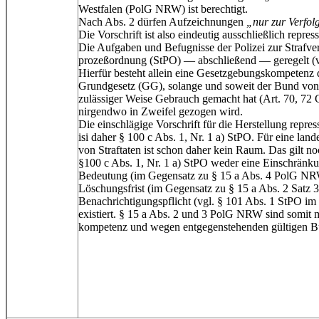
Westfalen (PolG NRW) ist berechtigt.
Nach Abs. 2 dürfen Aufzeichnungen
„nur zur Verfol
Die Vorschrift ist also eindeutig ausschließlich repress
Die Aufgaben und Befugnisse der Polizei zur Strafver
prozeßordnung (StPO) — abschließend — geregelt (vg
Hierfür besteht allein eine Gesetzgebungskompetenz 
Grundgesetz (GG), solange und soweit der Bund von 
zulässiger Weise Gebrauch gemacht hat (Art. 70, 72 
nirgendwo in Zweifel gezogen wird.
Die einschlägige Vorschrift für die Herstellung repres
isi daher § 100 c Abs. 1, Nr. 1 a) StPO. Für eine land
von Straftaten ist schon daher kein Raum. Das gilt n
§100 c Abs. 1, Nr. 1 a) StPO weder eine Einschränkun
Bedeutung (im Gegensatz zu § 15 a Abs. 4 PolG NRW
Löschungsfrist (im Gegensatz zu § 15 a Abs. 2 Sat
Benachrichtigungspflicht (vgl. § 101 Abs. 1 StPO i
existiert. § 15 a Abs. 2 und 3 PolG NRW sind somit
kompetenz und wegen entgegenstehenden gültigen Bu