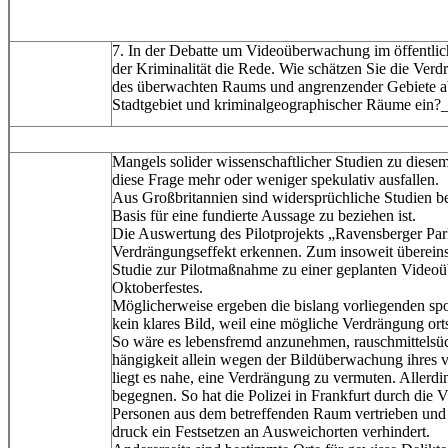
7. In der Debatte um Videoüberwachung im öffentli
der Kriminalität die Rede. Wie schätzen Sie die Verd
des überwachten Raums und angrenzender Gebiete ab
Stadtgebiet und kriminalgeographischer Räume ei
Mangels solider wissenschaftlicher Studien zu dies
diese Frage mehr oder weniger spekulativ ausfallen.
Aus Großbritannien sind widersprüchliche Studien be
Basis für eine fundierte Aussage zu beziehen ist.
Die Auswertung des Pilotprojekts „Ravensberger Park"
Verdrängungseffekt erkennen. Zum insoweit überein
Studie zur Pilotmaßnahme zu einer geplanten Vide
Oktoberfestes.
Möglicherweise ergeben die bislang vorliegenden s
kein klares Bild, weil eine mögliche Verdrängung orts-
So wäre es lebensfremd anzunehmen, rauschmittelsü
hängigkeit allein wegen der Bildüberwachung ihres 
liegt es nahe, eine Verdrängung zu vermuten. Allerdi
begegnen. So hat die Polizei in Frankfurt durch di
Personen aus dem betreffenden Raum vertrieben und
druck ein Festsetzen an Ausweichorten verhindert.