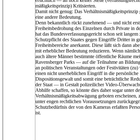
ersichtlich — an noch keiner Stelle (verfassungsrech
mäßigkeitsprinzip) Kritisierten.
Damit nicht genug: Das Verhältnismäßigkeitsprinz
eine andere Bedeutung.
Denn bekanntlich rückt zunehmend — und nicht erst
Freiheitsbedrohung des Einzelnen durch Private in de
hat das Bundesverfassungsgericht schon seit langem
Schutzpflicht des Staates gegen Eingriffe Dritter in 
Freiheitsbereiche anerkannt. Diese läßt sich dann abe
mit erheblicher Bedeutung reduzieren. Wenn nämlich
auch ältere Männer bestimmte öffentliche Räume me
Ravensberger Parks — auf die Teilnahme an Bildung
an politischen Veranstaltungen oder Festivitäten (zu) 
einen nicht unerheblichen Eingriff in die persönlich
Dispositionsgewalt und somit eine beträchtliche Red
der Staat — in Gestalt polizeilicher Video-Überwac
Abhilfe schaffen, so könnte dies daher sogar unter 
Verhältnismäßigkeitsabwägung geboten erscheinen, z
unter engen rechtlichen Voraussetzungen zurückgegr
Schutzbedürfnis der von den Kameras erfaßten Pers
ist.