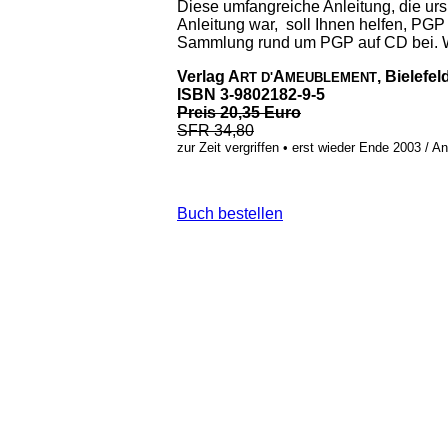
Diese umfangreiche Anleitung, die ur
Anleitung war, soll Ihnen helfen, PG
Sammlung rund um PGP auf CD bei. W
Verlag A
A
, Bielefel
RT D'
MEUBLEMENT
ISBN 3-9802182-9-5
Preis 20,35 Euro
SFR 34,80
zur Zeit vergriffen • erst wieder Ende 2003 / An
Buch bestellen