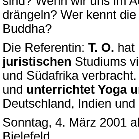
sind? Wenn wir uns im A
drängeln? Wer kennt die 
Buddha?
Die Referentin:
T. O.
hat 
juristischen
Studiums vie
und Südafrika verbracht.
und
unterrichtet Yoga 
Deutschland, Indien und 
Sonntag, 4. März 2001 a
Bielefeld