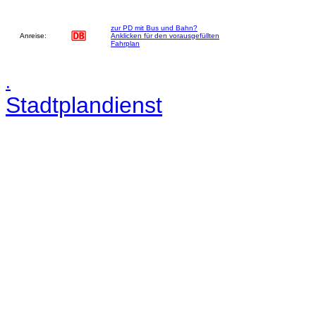
zur PD mit Bus und Bahn?
Anreise:
Anklicken für den vorausgefüllten
Fahrplan
.
Stadtplandienst