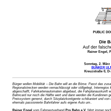
PUBLIC DO
Die 
Auf der falsc
Rainer Engel, 
Sonntag, 2. März
BUNKER UL
Kreuzstraße 0, D-
Bürger wollen Mobilität -- Die Bahn will an die Börse. Passt das zu
Regionalstrecken werden vernachlässigt oder stillgelegt, Interregios
abgeschafft, Fahrkartenautomaten abgebaut, die Fahrplanauskunft wi
Bahncard nur noch die Hälfte wert und dann werden die Kundinnen g
Preissystem genervt, durch Sitzplatzkontigente schikaniert und vo
ehemals passionierte Bahnfahrer aufs eigene Auto um..
Rainer Engel
vom Fahrgastverband
Pro Bahn e.V.
fährt immer noch