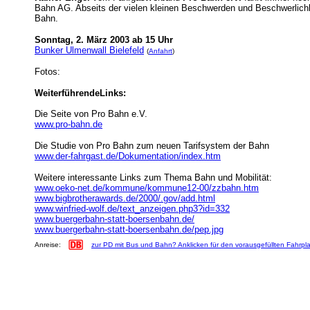
Bahn AG. Abseits der vielen kleinen Beschwerden und Beschwerlichk
Bahn.
Sonntag, 2. März 2003 ab 15 Uhr
Bunker Ulmenwall Bielefeld
(
Anfahrt
)
Fotos:
WeiterführendeLinks:
Die Seite von Pro Bahn e.V.
www.pro-bahn.de
Die Studie von Pro Bahn zum neuen Tarifsystem der Bahn
www.der-fahrgast.de/Dokumentation/index.htm
Weitere interessante Links zum Thema Bahn und Mobilität:
www.oeko-net.de/kommune/kommune12-00/zzbahn.htm
www.bigbrotherawards.de/2000/.gov/add.html
www.winfried-wolf.de/text_anzeigen.php3?id=332
www.buergerbahn-statt-boersenbahn.de/
www.buergerbahn-statt-boersenbahn.de/pep.jpg
Anreise:
zur PD mit Bus und Bahn? Anklicken für den vorausgefüllten Fahrpl