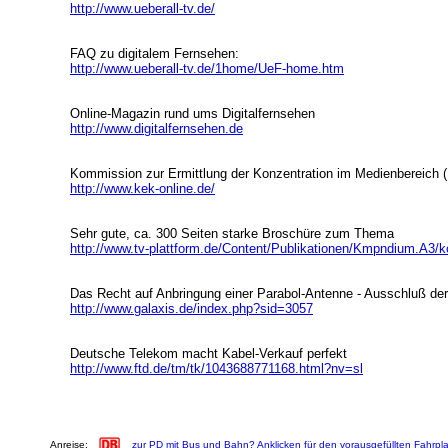
http://www.ueberall-tv.de/
FAQ zu digitalem Fernsehen:
http://www.ueberall-tv.de/1home/UeF-home.htm
Online-Magazin rund ums Digitalfernsehen
http://www.digitalfernsehen.de
Kommission zur Ermittlung der Konzentration im Medienbereich 
http://www.kek-online.de/
Sehr gute, ca. 300 Seiten starke Broschüre zum Thema
http://www.tv-plattform.de/Content/Publikationen/Kmpndium.A3
Das Recht auf Anbringung einer Parabol-Antenne - Ausschluß der 
http://www.galaxis.de/index.php?sid=3057
Deutsche Telekom macht Kabel-Verkauf perfekt
http://www.ftd.de/tm/tk/1043688771168.html?nv=sl
Anreise:
zur PD mit Bus und Bahn? Anklicken für den vorausgefüllten Fahrpl