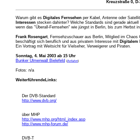
Kreuzstraße 0, D-
Warum gibt es
Digitales Fernsehen
per Kabel, Antenne oder Satelli
Interessen
stecken dahinter? Welche Standards sind gerade aktuell 
wenn das "Überall-Fernsehen" wie jüngst in Berlin, bis zum Herbst i
Frank Rosengart
, Fernsehzuschauer aus Berlin, Mitglied im Chaos 
beschäftigt sich beruflich und aus privatem Interesse mit
Digitalem
Ein Vortrag mit Weitsicht für Vielseher, Verweigerer und Piraten.
Sonntag, 4. Mai 2003 ab 15 Uhr
Bunker Ulmenwall Bielefeld
(
Anfahrt
)
Fotos: n/a
WeiterführendeLinks:
Der DVB-Standard
http://www.dvb.org/
über MHP
http://www.mhp.org/html_index.asp
http://www.mhp-forum.de/
DVB-T