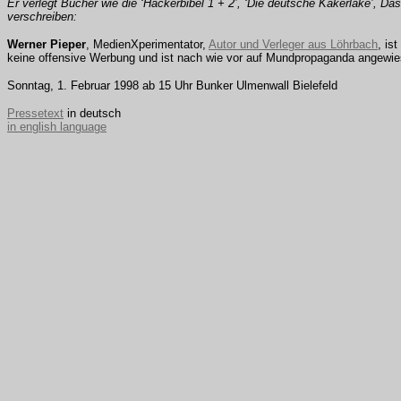
Er verlegt Bücher wie die ‘Hackerbibel 1 + 2’, ‘Die deutsche Kakerlake’, D
verschreiben:
Werner Pieper
, MedienXperimentator,
Autor und Verleger aus Löhrbach
, is
keine offensive Werbung und ist nach wie vor auf Mundpropaganda angewies
Sonntag, 1. Februar 1998 ab 15 Uhr Bunker Ulmenwall Bielefeld
Pressetext
in deutsch
in english language