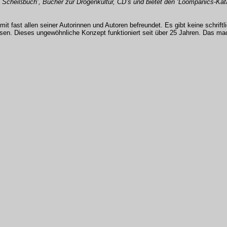
as Scheißbuch’, Bücher zur Drogenkultur, CD’s und bietet den ‘Loompanics-Kat
t mit fast allen seiner Autorinnen und Autoren befreundet. Es gibt keine schrif
en. Dieses ungewöhnliche Konzept funktioniert seit über 25 Jahren. Das mac