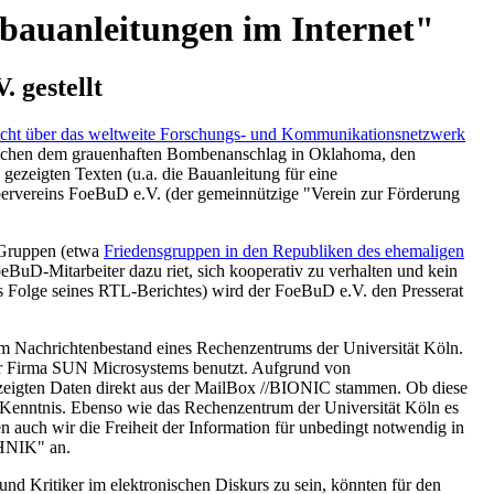
nbauanleitungen im Internet"
 gestellt
icht über das weltweite Forschungs- und Kommunikationsnetzwerk
wischen dem grauenhaften Bombenanschlag in Oklahoma, den
ezeigten Texten (u.a. die Bauanleitung für eine
ervereins FoeBuD e.V. (der gemeinnützige "Verein zur Förderung
r Gruppen (etwa
Friedensgruppen in den Republiken des ehemaligen
uD-Mitarbeiter dazu riet, sich kooperativ zu verhalten und kein
s Folge seines RTL-Berichtes) wird der FoeBuD e.V. den Presserat
em Nachrichtenbestand eines Rechenzentrums der Universität Köln.
r Firma SUN Microsystems benutzt. Aufgrund von
gezeigten Daten direkt aus der MailBox //BIONIC stammen. Ob diese
r Kenntnis. Ebenso wie das Rechenzentrum der Universität Köln es
en auch wir die Freiheit der Information für unbedingt notwendig in
NIK" an.
nd Kritiker im elektronischen Diskurs zu sein, könnten für den