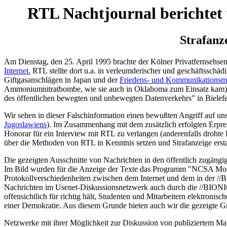
RTL Nachtjournal berichtet 
Strafanz
Am Dienstag, den 25. April 1995 brachte der Kölner Privatfernsehs
Internet.
RTL stellte dort u.a. in verleumderischer und geschäftss
Giftgasanschlägen in Japan und der
Friedens- und Kommunikationsm
Ammoniumnitratbombe, wie sie auch in Oklahoma zum Einsatz kam) wu
des öffentlichen bewegten und unbewegten Datenverkehrs" in Bielefel
Wir sehen in dieser Falschinformation einen bewußten Angriff auf u
Jugoslawiens
). Im Zusammenhang mit dem zusätzlich erfolgten Erpre
Honorar für ein Interview mit RTL zu verlangen (anderenfalls droht
über die Methoden von RTL in Kenntnis setzen und Strafanzeige ersta
Die gezeigten Ausschnitte von Nachrichten in den öffentlich zugäng
Im Bild wurden für die Anzeige der Texte das Programm "NCSA Mo
Protokollverschiedenheiten zwischen dem Internet und dem in der //
Nachrichten im Usenet-Diskussionsnetzwerk auch durch die //BIONIC t
offensichtlich für richtig hält, Studenten und Mitarbeitern elektroni
einer Demokratie. Aus diesem Grunde bieten auch wir die gezeigte 
Netzwerke mit ihrer Möglichkeit zur Diskussion von publiziertem Mat