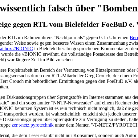
wissentlich falsch über "Bombe
eige gegen RTL vom Bielefelder FoeBuD e. V.
ender RTL im Rahmen ihrers "Nachtjournals" gegen 0.15 Uhr einen
Ber
chädigender Weise sowie gegen besseres Wissen einen Zusammenhang z
ailbox //BIONIC
in Bielefeld her. Im gesprochenen Kommentar zu den g
rde die //BIONIC erwähnt, die vollständige Postadresse des Betreib
d) war längere Zeit im Bild zu sehen.
nsere Projektarbeit im Bereich der Vernetzung von Einzelpersonen ode
ssungsversuchs durch den RTL-Mitarbeiter Greg Crouch, der einem FoeB
e Herr Crouch mit behördlichen Ermittlungen gegen den FoeBuD e.V. al
tten.
igen Diskussionsgruppen über Sprengstoffe im Internet stammten aus d
saic" und ein sogenannter "NNTP-Newsreader" auf einem Rechner de
BIONIC benutzen System ist es rein technisch nicht möglich, daß die 
ransportiert wurden, ist wahrscheinlich, entzieht sich jedoch unsere
sche Diskussionsgruppen über Sprengstoffe zur Verfügung zu stellen, halt
Gruppe
zer.t-netz.pyrotechnik
unter dem Namen "/T-NETZ/PYROTECH
erial, die dem Leser erlaubt nicht nur Konsument, sondern auch Autor u