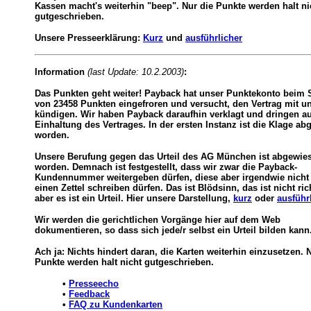
Kassen macht's weiterhin "beep". Nur die Punkte werden halt ni
gutgeschrieben.
Unsere Presseerklärung:
Kurz
und
ausführlicher
Information
(last Update: 10.2.2003)
:
Das Punkten geht weiter! Payback hat unser Punktekonto beim 
von 23458 Punkten eingefroren und versucht, den Vertrag mit u
kündigen. Wir haben Payback daraufhin verklagt und dringen au
Einhaltung des Vertrages. In der ersten Instanz ist die Klage a
worden.
Unsere Berufung gegen das Urteil des AG München ist abgewie
worden. Demnach ist festgestellt, dass wir zwar die Payback-
Kundennummer weitergeben dürfen, diese aber irgendwie nicht
einen Zettel schreiben dürfen. Das ist Blödsinn, das ist nicht ric
aber es ist ein Urteil. Hier unsere Darstellung,
kurz
oder
ausführ
Wir werden die gerichtlichen Vorgänge hier auf dem Web
dokumentieren, so dass sich jede/r selbst ein Urteil bilden kann
Ach ja: Nichts hindert daran, die Karten weiterhin einzusetzen. 
Punkte werden halt nicht gutgeschrieben.
•
Presseecho
•
Feedback
•
FAQ zu Kundenkarten