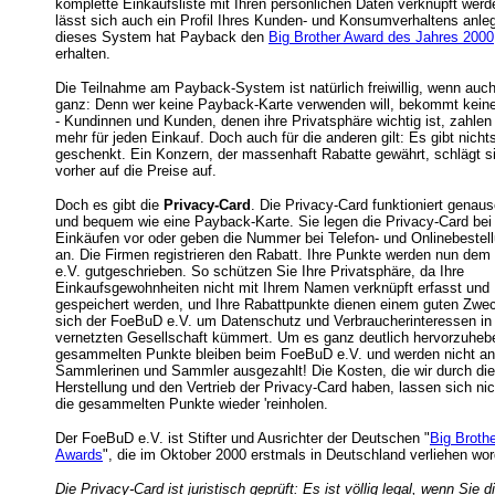
komplette Einkaufsliste mit Ihren persönlichen Daten verknüpft werd
lässt sich auch ein Profil Ihres Kunden- und Konsumverhaltens anle
dieses System hat Payback den
Big Brother Award des Jahres 2000
erhalten.
Die Teilnahme am Payback-System ist natürlich freiwillig, wenn auch
ganz: Denn wer keine Payback-Karte verwenden will, bekommt kein
- Kundinnen und Kunden, denen ihre Privatsphäre wichtig ist, zahlen
mehr für jeden Einkauf. Doch auch für die anderen gilt: Es gibt nicht
geschenkt. Ein Konzern, der massenhaft Rabatte gewährt, schlägt si
vorher auf die Preise auf.
Doch es gibt die
Privacy-Card
. Die Privacy-Card funktioniert genaus
und bequem wie eine Payback-Karte. Sie legen die Privacy-Card bei 
Einkäufen vor oder geben die Nummer bei Telefon- und Onlinebestel
an. Die Firmen registrieren den Rabatt. Ihre Punkte werden nun de
e.V. gutgeschrieben. So schützen Sie Ihre Privatsphäre, da Ihre
Einkaufsgewohnheiten nicht mit Ihrem Namen verknüpft erfasst und
gespeichert werden, und Ihre Rabattpunkte dienen einem guten Zwe
sich der FoeBuD e.V. um Datenschutz und Verbraucherinteressen in
vernetzten Gesellschaft kümmert. Um es ganz deutlich hervorzuheb
gesammelten Punkte bleiben beim FoeBuD e.V. und werden nicht an
Sammlerinen und Sammler ausgezahlt! Die Kosten, die wir durch die
Herstellung und den Vertrieb der Privacy-Card haben, lassen sich ni
die gesammelten Punkte wieder 'reinholen.
Der FoeBuD e.V. ist Stifter und Ausrichter der Deutschen "
Big Broth
Awards
", die im Oktober 2000 erstmals in Deutschland verliehen wor
Die Privacy-Card ist juristisch geprüft: Es ist völlig legal, wenn Sie d