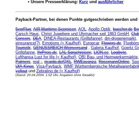
•
Unsere Presseerklärung:
Kurz
und
ausführlicher
Payback-Partner, bei denen Punkte gutgeschrieben werden und
5vorFlug
,
AIR Maritime Seereisen
,
AOL
,
Apollo Optik
,
buecher.de
Bo
Carsch Haus
,
Christ Juweliere und Uhrmacher seit 1863 GmbH
,
Club
Consors
,
DEA
,
DINEA-Restaurants (Grillpfanne)
,
dm-drogeriemarkt
,
einsurance(?)
,
Emotions (= Kaufhof)
,
Europcar
,
Flowers.de
,
Flugbörs
Touristik
,
GENUSSREICH Weinversand
,
Galeria Kaufhof
,
Goertz 
Grillpfanne
,
IhrPreis.de
,
LAL Sprachreisen
,
LION.cc
,
Logibyte
,
Lufthansa
,
Lust for life (= Kaufhof)
,
OBI Bau- und Heimwerkermärkte
,
Palmers
,
real,-
,
ricardo.de/QXL
,
RWEavanza
,
RossmannOnline
,
Spo
UfA-Kinos
,
Visa-Payback
,
WMF Württembergische Metallwarenfabri
yellout
und
Zebralino.de (= Kaufhof)
(
Stand: 20.04.2004, 1:02 Uhr, Angaben ohne Gewähr)