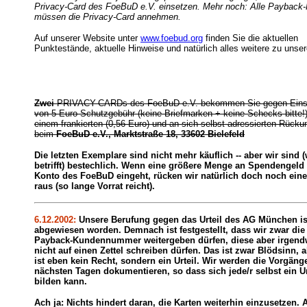
Privacy-Card des FoeBuD e.V. einsetzen. Mehr noch: Alle Payback-
müssen die Privacy-Card annehmen.
Auf unserer Website unter
www.foebud.org
finden Sie die aktuellen
Punktestände, aktuelle Hinweise und natürlich alles weitere zu unsere
Zwei
PRIVACY-CARDs des FoeBuD e.V. bekommen Sie gegen Ein
von 5 Euro Schutzgebühr (keine Briefmarken + keine Schecks bitte!
einem frankierten (0,56 Euro) und an sich selbst adressierten Rück
beim
FoeBuD e.V., Marktstraße 18, 33602 Bielefeld
Die letzten Exemplare sind nicht mehr käuflich -- aber wir sind 
betrifft) bestechlich. Wenn eine größere Menge an Spendengeld
Konto des FoeBuD eingeht, rücken wir natürlich doch noch eine
raus (so lange Vorrat reicht).
6.12.2002:
Unsere Berufung gegen das Urteil des AG München is
abgewiesen worden. Demnach ist festgestellt, dass wir zwar die
Payback-Kundennummer weitergeben dürfen, diese aber irgend
nicht auf einen Zettel schreiben dürfen. Das ist zwar Blödsinn, 
ist eben kein Recht, sondern ein Urteil. Wir werden die Vorgäng
nächsten Tagen dokumentieren, so dass sich jede/r selbst ein Ur
bilden kann.
Ach ja: Nichts hindert daran, die Karten weiterhin einzusetzen. 