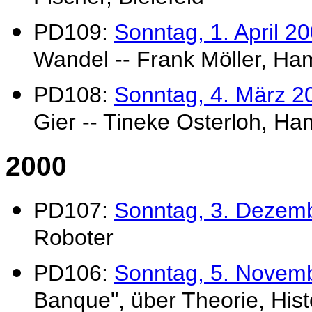
PD109:
Sonntag, 1. April 2
Wandel -- Frank Möller, H
PD108:
Sonntag, 4. März 2
Gier -- Tineke Osterloh, H
2000
P
D107:
Sonntag, 3. Dezem
Roboter
PD106:
Sonntag, 5. Novem
Banque", über Theorie, His