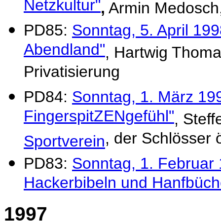
Netzkultur"
,
Armin Medosch, 
PD85:
Sonntag, 5. April 199
Abendland"
, Hartwig Thomas
Privatisierung
PD84:
Sonntag, 1. März 1998
FingerspitZENgefühl"
, Stef
, der Schlösser 
Sportverein
PD83:
Sonntag, 1. Februar
Hackerbibeln und Hanfbüch
1997