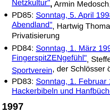
Netzkultur"
,
Armin Medosch, 
PD85:
Sonntag, 5. April 199
Abendland"
, Hartwig Thomas
Privatisierung
PD84:
Sonntag, 1. März 1998
FingerspitZENgefühl"
, Stef
, der Schlösser 
Sportverein
PD83:
Sonntag, 1. Februar
Hackerbibeln und Hanfbüch
1997