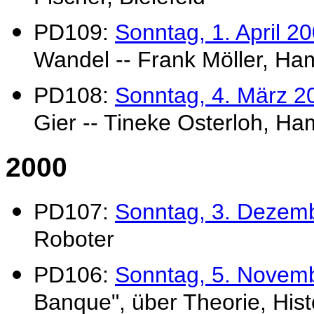
PD109:
Sonntag, 1. April 2
Wandel -- Frank Möller, H
PD108:
Sonntag, 4. März 2
Gier -- Tineke Osterloh, H
2000
P
D107:
Sonntag, 3. Dezem
Roboter
PD106:
Sonntag, 5. Novem
Banque", über Theorie, His